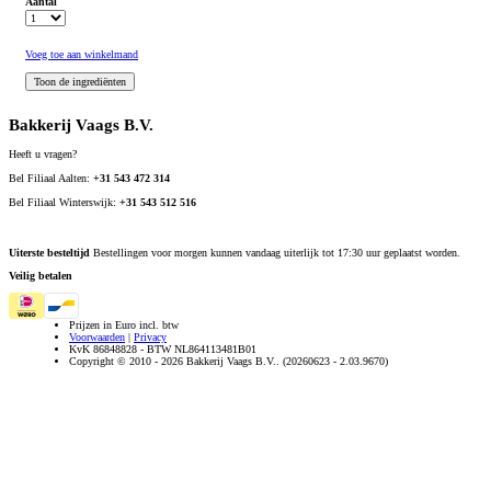
Aantal
Voeg toe aan winkelmand
Bakkerij Vaags B.V.
Heeft u vragen?
Bel Filiaal Aalten:
+31 543 472 314
Bel Filiaal Winterswijk:
+31 543 512 516
Uiterste besteltijd
Bestellingen voor morgen kunnen vandaag uiterlijk tot 17:30 uur geplaatst worden.
Veilig betalen
Prijzen in Euro incl. btw
Voorwaarden
|
Privacy
KvK 86848828 - BTW NL864113481B01
Copyright © 2010 - 2026 Bakkerij Vaags B.V.. (20260623 - 2.03.9670)