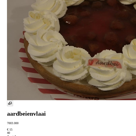
aardbeienvlaai
7003.000
€ 15
40