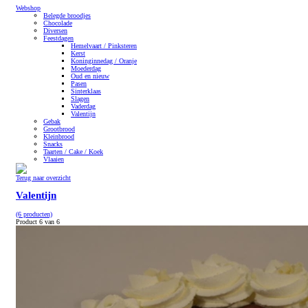
Webshop
Belegde broodjes
Chocolade
Diversen
Feestdagen
Hemelvaart / Pinksteren
Kerst
Koninginnedag / Oranje
Moederdag
Oud en nieuw
Pasen
Sinterklaas
Slagen
Vaderdag
Valentijn
Gebak
Grootbrood
Kleinbrood
Snacks
Taarten / Cake / Koek
Vlaaien
Terug naar overzicht
Valentijn
(6 producten)
Product 6 van 6