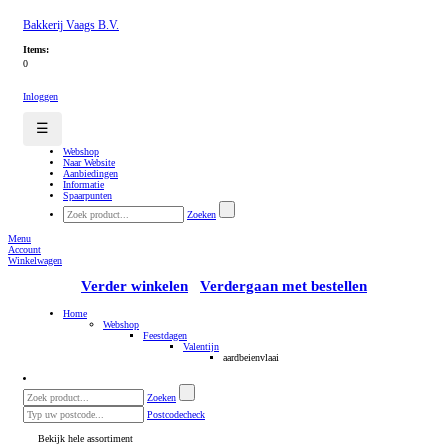
Bakkerij Vaags B.V.
Items:
0
Inloggen
☰
Webshop
Naar Website
Aanbiedingen
Informatie
Spaarpunten
Zoeken
Menu
Account
Winkelwagen
Verder winkelen
Verdergaan met bestellen
Home
Webshop
Feestdagen
Valentijn
aardbeienvlaai
Zoeken
Postcodecheck
Bekijk hele assortiment