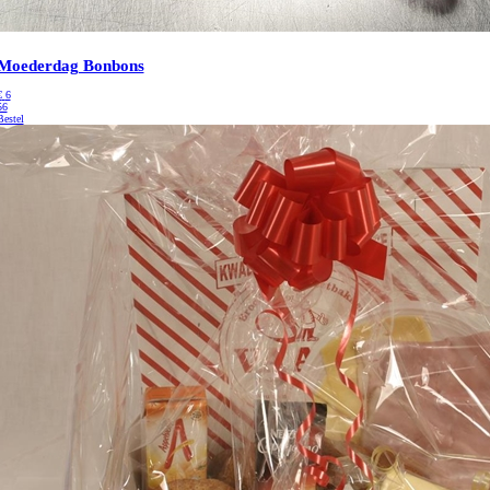
Moederdag Bonbons
€
6
56
Bestel