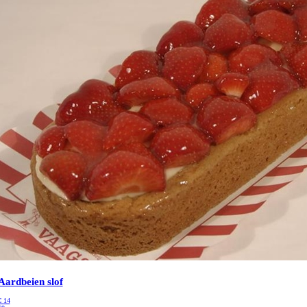
Aardbeien slof
€
14