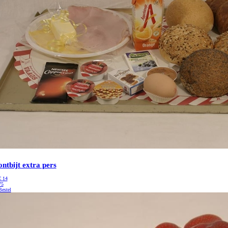
ontbijt extra pers
€
14
75
Bestel