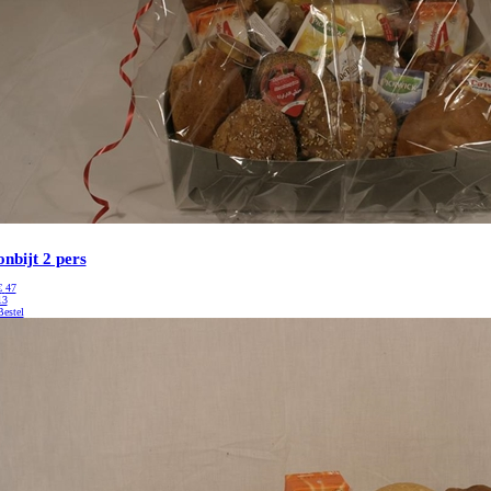
onbijt 2 pers
€
47
13
Bestel