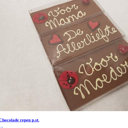
Chocolade repen p.st.
€
5