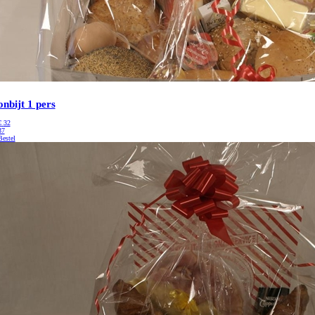
onbijt 1 pers
€
32
37
Bestel