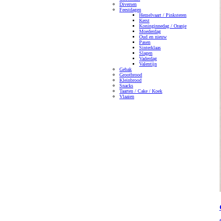
Diversen
Feestdagen
Hemelvaart / Pinksteren
Kerst
Koninginnedag / Oranje
Moederdag
Oud en nieuw
Pasen
Sinterklaas
Slagen
Vaderdag
Valentijn
Gebak
Grootbrood
Kleinbrood
Snacks
Taarten / Cake / Koek
Vlaaien