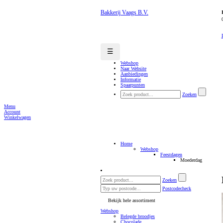
Bakkerij Vaags B.V.
☰
Webshop
Naar Website
Aanbiedingen
Informatie
Spaarpunten
Zoeken
Menu
Account
Winkelwagen
Home
Webshop
Feestdagen
Moederdag
Zoeken
Postcodecheck
Bekijk hele assortiment
Webshop
Belegde broodjes
Chocolade