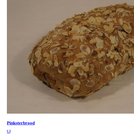
Pinksterbrood
€
8