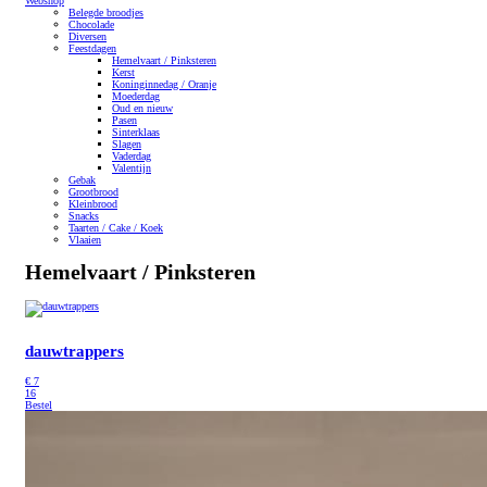
Webshop
Belegde broodjes
Chocolade
Diversen
Feestdagen
Hemelvaart / Pinksteren
Kerst
Koninginnedag / Oranje
Moederdag
Oud en nieuw
Pasen
Sinterklaas
Slagen
Vaderdag
Valentijn
Gebak
Grootbrood
Kleinbrood
Snacks
Taarten / Cake / Koek
Vlaaien
Hemelvaart / Pinksteren
dauwtrappers
€
7
16
Bestel