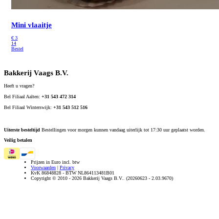
Mini vlaaitje
€
3
14
Bestel
Bakkerij Vaags B.V.
Heeft u vragen?
Bel Filiaal Aalten:
+31 543 472 314
Bel Filiaal Winterswijk:
+31 543 512 516
Uiterste besteltijd
Bestellingen voor morgen kunnen vandaag uiterlijk tot 17:30 uur geplaatst worden.
Veilig betalen
Prijzen in Euro incl. btw
Voorwaarden
|
Privacy
KvK 86848828 - BTW NL864113481B01
Copyright © 2010 - 2026 Bakkerij Vaags B.V.. (20260623 - 2.03.9670)