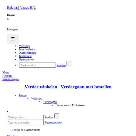
Bakkerij Vaags B.V.
Items:
0
Inloggen
☰
Webshop
Naar Website
Aanbiedingen
Informatie
Spaarpunten
Zoeken
Menu
Account
Winkelwagen
Verder winkelen
Verdergaan met bestellen
Home
Webshop
Feestdagen
Hemelvaart / Pinksteren
Zoeken
Postcodecheck
Bekijk hele assortiment