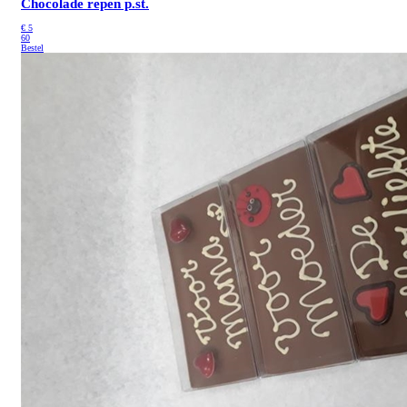
Chocolade repen p.st.
€
5
60
Bestel