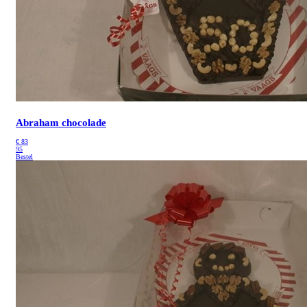
Abraham chocolade
€
83
95
Bestel