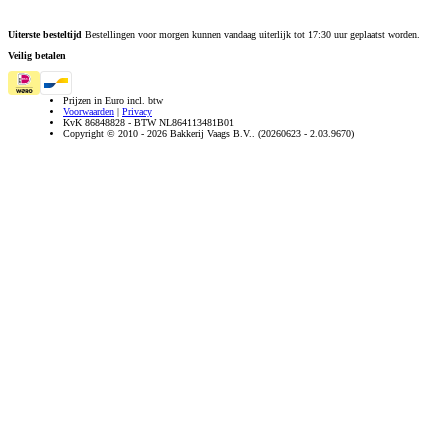
Uiterste besteltijd
Bestellingen voor morgen kunnen vandaag uiterlijk tot 17:30 uur geplaatst worden.
Veilig betalen
Prijzen in Euro incl. btw
Voorwaarden
|
Privacy
KvK 86848828 - BTW NL864113481B01
Copyright © 2010 - 2026 Bakkerij Vaags B.V.. (20260623 - 2.03.9670)