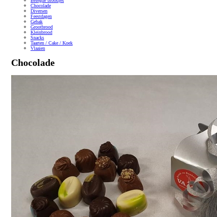
Belegde broodjes
Chocolade
Diversen
Feestdagen
Gebak
Grootbrood
Kleinbrood
Snacks
Taarten / Cake / Koek
Vlaaien
Chocolade