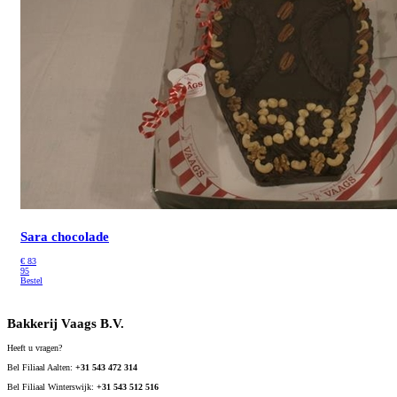
Sara chocolade
€
83
95
Bestel
Bakkerij Vaags B.V.
Heeft u vragen?
Bel Filiaal Aalten:
+31 543 472 314
Bel Filiaal Winterswijk:
+31 543 512 516