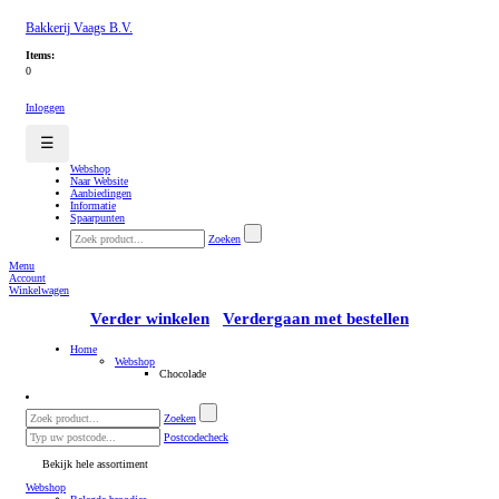
Bakkerij Vaags B.V.
Items:
0
Inloggen
☰
Webshop
Naar Website
Aanbiedingen
Informatie
Spaarpunten
Zoeken
Menu
Account
Winkelwagen
Verder winkelen
Verdergaan met bestellen
Home
Webshop
Chocolade
Zoeken
Postcodecheck
Bekijk hele assortiment
Webshop