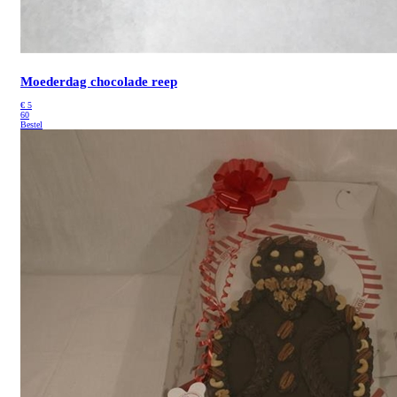
Moederdag chocolade reep
€
5
60
Bestel