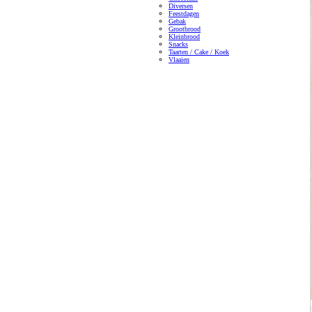
Diversen
Feestdagen
Gebak
Grootbrood
Kleinbrood
Snacks
Taarten / Cake / Koek
Vlaaien