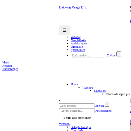
Bakkerij Vaags B.V.
☰
Webshop
Naar Website
Aanbiedingen
Informatie
Spaarpunten
Zoeken
Menu
Account
Winkelwagen
Home
Webshop
Chocolade
Chocolade repen p.st
Zoeken
Postcodecheck
Bekijk hele assortiment
Webshop
Belegde broodjes
Chocolade