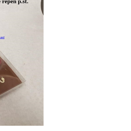
 repen p.st.
mand