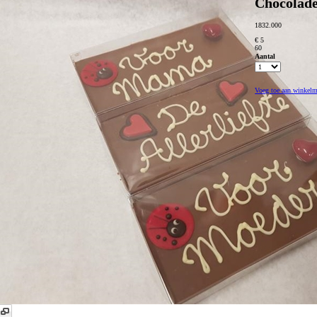
Chocolade
1832.000
€ 5
60
Aantal
Voeg toe aan winkel