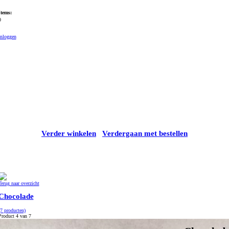
Items:
0
Inloggen
Verder winkelen
Verdergaan met bestellen
.
Terug naar overzicht
Chocolade
(7 producten)
Product 4 van 7