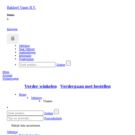
Bakkerij Vaags B.V.
Items:
0
Inloggen
☰
Webshop
Naar Website
Aanbiedingen
Informatie
Spaarpunten
Zoeken
Menu
Account
Winkelwagen
Verder winkelen
Verdergaan met bestellen
Home
Webshop
Vlaaien
Zoeken
Postcodecheck
Bekijk hele assortiment
Webshop