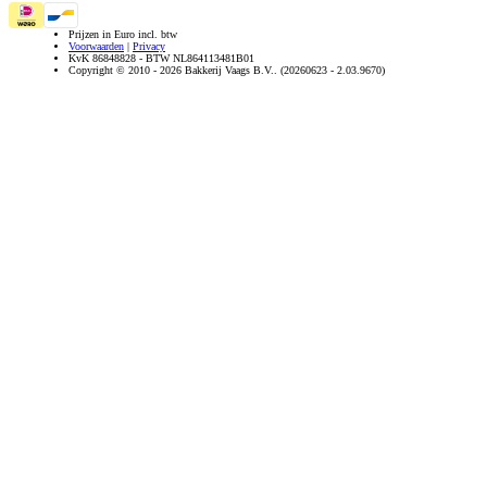
Prijzen in Euro incl. btw
Voorwaarden
|
Privacy
KvK 86848828 - BTW NL864113481B01
Copyright © 2010 - 2026 Bakkerij Vaags B.V.. (20260623 - 2.03.9670)