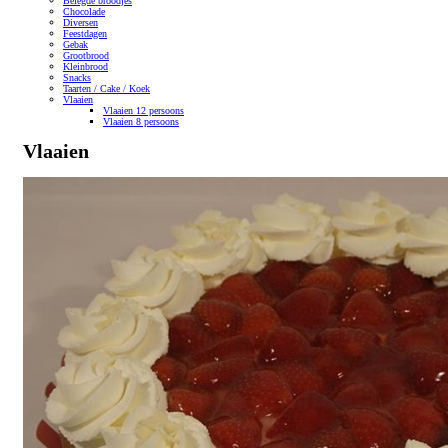
Belegde broodjes
Chocolade
Diversen
Feestdagen
Gebak
Grootbrood
Kleinbrood
Snacks
Taarten / Cake / Koek
Vlaaien
Vlaaien 12 persoons
Vlaaien 8 persoons
Vlaaien