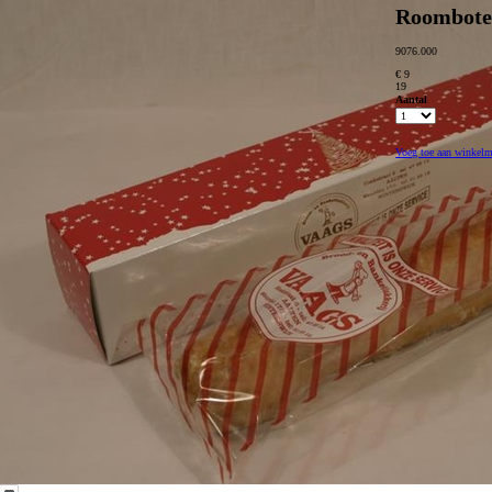
Roomboter
9076.000
€ 9
19
Aantal
Voeg toe aan winkel