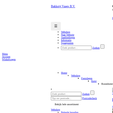
Bakkerij Vaags B.V.
☰
Webshop
Naar Website
Aanbiedingen
Informatie
Spaarpunten
Zoeken
Menu
Account
Winkelwagen
Home
Webshop
Feestdagen
Kerst
Roomboter 
Zoeken
Postcodecheck
Bekijk hele assortiment
Webshop
Belegde broodjes