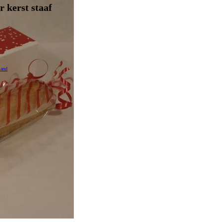
 kerst staaf
mand