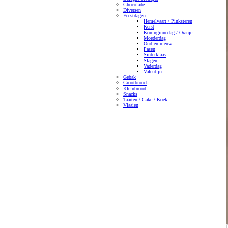
Chocolade
Diversen
Feestdagen
Hemelvaart / Pinksteren
Kerst
Koninginnedag / Oranje
Moederdag
Oud en nieuw
Pasen
Sinterklaas
Slagen
Vaderdag
Valentijn
Gebak
Grootbrood
Kleinbrood
Snacks
Taarten / Cake / Koek
Vlaaien