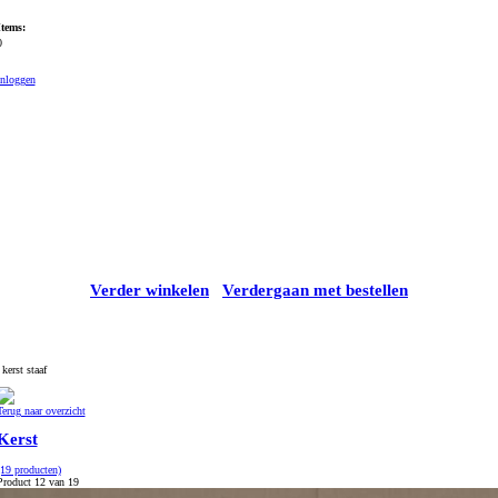
Items:
0
Inloggen
Verder winkelen
Verdergaan met bestellen
kerst staaf
Terug naar overzicht
Kerst
(19 producten)
Product 12 van 19