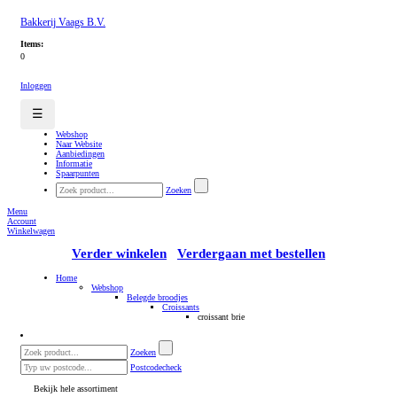
Bakkerij Vaags B.V.
Items:
0
Inloggen
☰
Webshop
Naar Website
Aanbiedingen
Informatie
Spaarpunten
Zoeken
Menu
Account
Winkelwagen
Verder winkelen
Verdergaan met bestellen
Home
Webshop
Belegde broodjes
Croissants
croissant brie
Zoeken
Postcodecheck
Bekijk hele assortiment