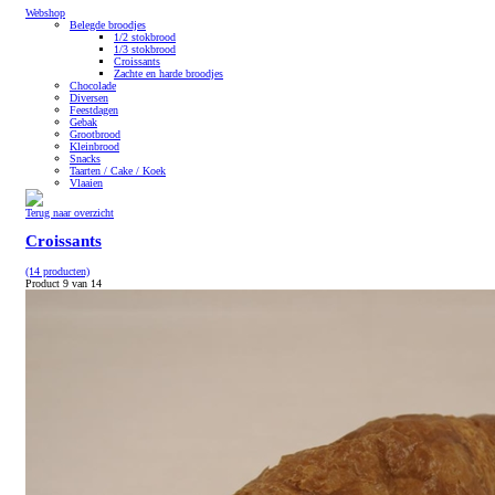
Webshop
Belegde broodjes
1/2 stokbrood
1/3 stokbrood
Croissants
Zachte en harde broodjes
Chocolade
Diversen
Feestdagen
Gebak
Grootbrood
Kleinbrood
Snacks
Taarten / Cake / Koek
Vlaaien
Terug naar overzicht
Croissants
(14 producten)
Product 9 van 14