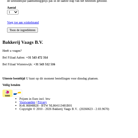
de uiteindelijke (aanbieding)prijs pas in de laatste stap van het bestellen getoond.
Aantal
Voeg toe aan winkelmand
Bakkerij Vaags B.V.
Heeft u vragen?
Bel Filiaal Aalten:
+31 543 472 314
Bel Filiaal Winterswijk:
+31 543 512 516
Uiterste besteltijd
U kunt op dit moment bestellingen voor dinsdag plaatsen.
Veilig betalen
Prijzen in Euro incl. btw
Voorwaarden
|
Privacy
KvK 86848828 - BTW NL864113481B01
Copyright © 2010 - 2026 Bakkerij Vaags B.V.. (20260623 - 2.03.9670)