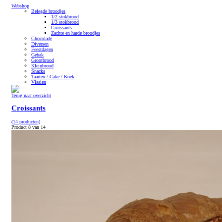
Webshop
Belegde broodjes
1/2 stokbrood
1/3 stokbrood
Croissants
Zachte en harde broodjes
Chocolade
Diversen
Feestdagen
Gebak
Grootbrood
Kleinbrood
Snacks
Taarten / Cake / Koek
Vlaaien
Terug naar overzicht
Croissants
(14 producten)
Product 8 van 14