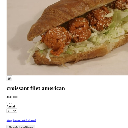
croissant filet american
4040.000
€ 7.-
Aantal
Voeg toe aan winkelmand