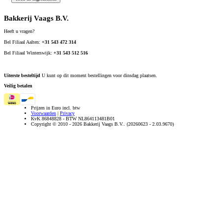
Bakkerij Vaags B.V.
Heeft u vragen?
Bel Filiaal Aalten:
+31 543 472 314
Bel Filiaal Winterswijk:
+31 543 512 516
Uiterste besteltijd
U kunt op dit moment bestellingen voor dinsdag plaatsen.
Veilig betalen
Prijzen in Euro incl. btw
Voorwaarden
|
Privacy
KvK 86848828 - BTW NL864113481B01
Copyright © 2010 - 2026 Bakkerij Vaags B.V.. (20260623 - 2.03.9670)