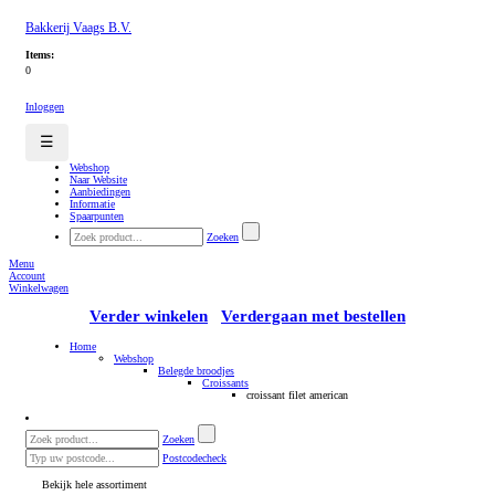
Bakkerij Vaags B.V.
Items:
0
Inloggen
☰
Webshop
Naar Website
Aanbiedingen
Informatie
Spaarpunten
Zoeken
Menu
Account
Winkelwagen
Verder winkelen
Verdergaan met bestellen
Home
Webshop
Belegde broodjes
Croissants
croissant filet american
Zoeken
Postcodecheck
Bekijk hele assortiment