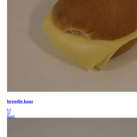
broodje kaas
€
3
16
Bestel