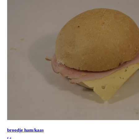
broodje ham/kaas
€
4