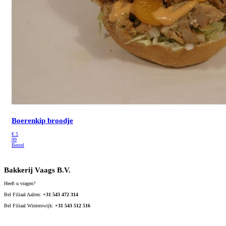
Boerenkip broodje
€
5
99
Bestel
Bakkerij Vaags B.V.
Heeft u vragen?
Bel Filiaal Aalten:
+31 543 472 314
Bel Filiaal Winterswijk:
+31 543 512 516