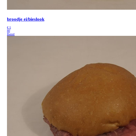
broodje ei/bieslook
€
5
80
Bestel