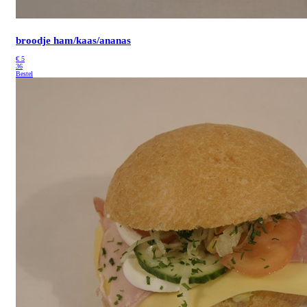
broodje ham/kaas/ananas
€
5
36
Bestel