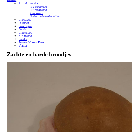
Webshop
Belegde broodjes
1/2 stokbrood
1/3 stokbrood
Croissants
Zachte en harde broodjes
Chocolade
Diversen
Feestdagen
Gebak
Grootbrood
Kleinbrood
Snacks
Taarten / Cake / Koek
Vlaaien
Zachte en harde broodjes