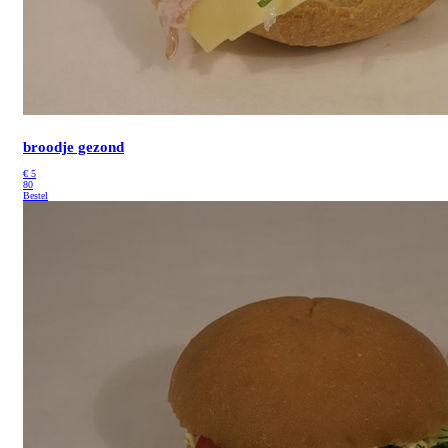
broodje gezond
€
5
80
Bestel