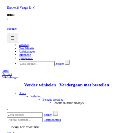
Bakkerij Vaags B.V.
Items:
0
Inloggen
☰
Webshop
Naar Website
Aanbiedingen
Informatie
Spaarpunten
Zoeken
Menu
Account
Winkelwagen
Verder winkelen
Verdergaan met bestellen
Home
Webshop
Belegde broodjes
Zachte en harde broodjes
Zoeken
Postcodecheck
Bekijk hele assortiment