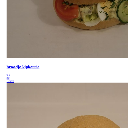
broodje kipkerrie
€
5
80
Bestel