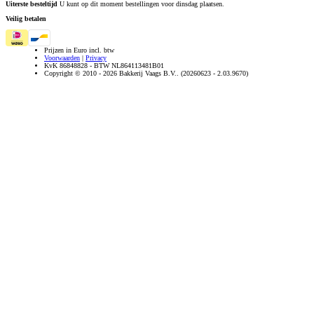
Uiterste besteltijd
U kunt op dit moment bestellingen voor dinsdag plaatsen.
Veilig betalen
Prijzen in Euro incl. btw
Voorwaarden
|
Privacy
KvK 86848828 - BTW NL864113481B01
Copyright © 2010 - 2026 Bakkerij Vaags B.V.. (20260623 - 2.03.9670)