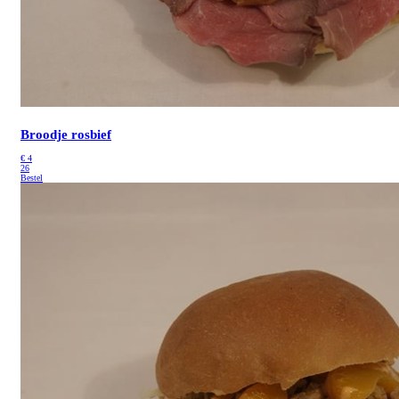
Broodje rosbief
€
4
26
Bestel