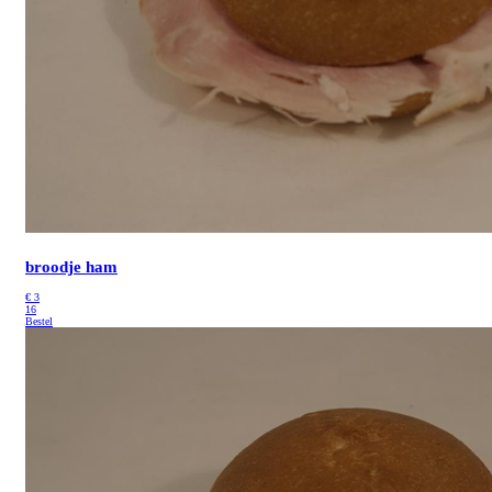
broodje ham
€
3
16
Bestel