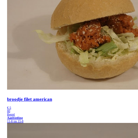
broodje filet american
€
5
80
Bestel
Aanbieding
11-8 tm 15-8