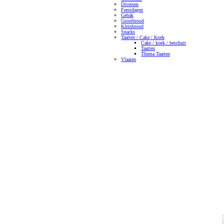
Diversen
Feestdagen
Gebak
Grootbrood
Kleinbrood
Snacks
Taarten / Cake / Koek
Cake / koek / beschuit
Taarten
Thema Taarten
Vlaaien