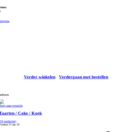
Items:
0
Inloggen
Verder winkelen
Verdergaan met bestellen
ardbeien
Terug naar overzicht
Taarten / Cake / Koek
(19 producten)
Product 9 van 19