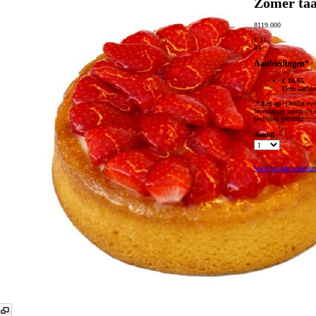
Zomer taa
8119.000
€ 11
84
Aanbiedingen*
€ 10.65
Deze aanbie
* Let op:
Omdat even
leverdatum wordt de ui
bestellen getoond.
Aantal
Voeg toe aan winkel