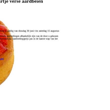
rtje verse aardbeien
ding is geldig van dinsdag 30 juni t/m zaterdag 15 augustus
tuele aanbiedingen afhankelijk zijn van de door u gekozen
teindelijke (aanbieding)prijs pas in de laatste stap van het
mand