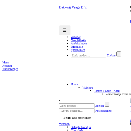
Bakkerij Vaags B.V.
☰
Webshop
Naar Website
Aanbiedingen
Informatie
Spaarpunten
Zoeken
Menu
Account
Winkelwagen
Home
Webshop
Taarten / Cake / Koek
Zomer taartje verse a
Zoeken
Postcodecheck
Bekijk hele assortiment
Webshop
Belegde broodjes
Chocolade