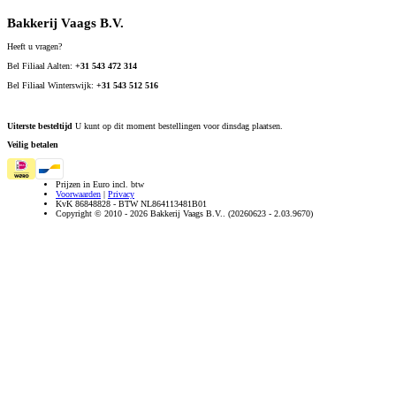
Bakkerij Vaags B.V.
Heeft u vragen?
Bel Filiaal Aalten:
+31 543 472 314
Bel Filiaal Winterswijk:
+31 543 512 516
Uiterste besteltijd
U kunt op dit moment bestellingen voor dinsdag plaatsen.
Veilig betalen
Prijzen in Euro incl. btw
Voorwaarden
|
Privacy
KvK 86848828 - BTW NL864113481B01
Copyright © 2010 - 2026 Bakkerij Vaags B.V.. (20260623 - 2.03.9670)