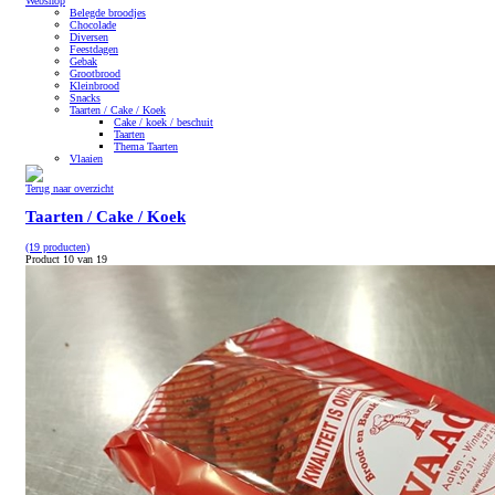
Webshop
Belegde broodjes
Chocolade
Diversen
Feestdagen
Gebak
Grootbrood
Kleinbrood
Snacks
Taarten / Cake / Koek
Cake / koek / beschuit
Taarten
Thema Taarten
Vlaaien
Terug naar overzicht
Taarten / Cake / Koek
(19 producten)
Product 10 van 19