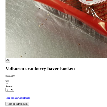
Volkoren cranberry haver koeken
8135.000
€ 8
20
Aantal
Voeg toe aan winkelmand