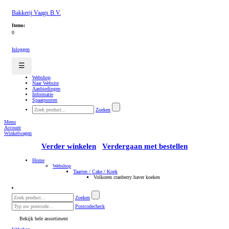
Bakkerij Vaags B.V.
Items:
0
Inloggen
☰
Webshop
Naar Website
Aanbiedingen
Informatie
Spaarpunten
Zoeken
Menu
Account
Winkelwagen
Verder winkelen
Verdergaan met bestellen
Home
Webshop
Taarten / Cake / Koek
Volkoren cranberry haver koeken
Zoeken
Postcodecheck
Bekijk hele assortiment