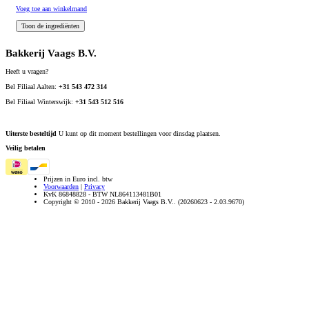
Voeg toe aan winkelmand
Bakkerij Vaags B.V.
Heeft u vragen?
Bel Filiaal Aalten:
+31 543 472 314
Bel Filiaal Winterswijk:
+31 543 512 516
Uiterste besteltijd
U kunt op dit moment bestellingen voor dinsdag plaatsen.
Veilig betalen
Prijzen in Euro incl. btw
Voorwaarden
|
Privacy
KvK 86848828 - BTW NL864113481B01
Copyright © 2010 - 2026 Bakkerij Vaags B.V.. (20260623 - 2.03.9670)