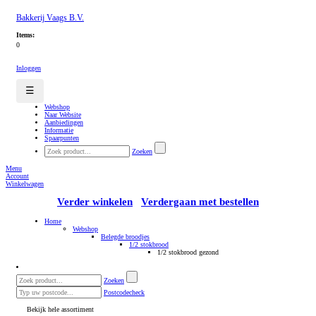
Bakkerij Vaags B.V.
Items:
0
Inloggen
☰
Webshop
Naar Website
Aanbiedingen
Informatie
Spaarpunten
Zoeken
Menu
Account
Winkelwagen
Verder winkelen
Verdergaan met bestellen
Home
Webshop
Belegde broodjes
1/2 stokbrood
1/2 stokbrood gezond
Zoeken
Postcodecheck
Bekijk hele assortiment