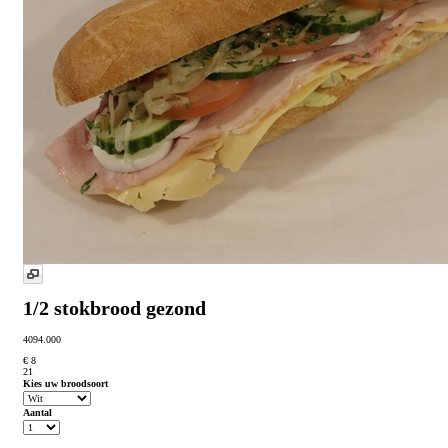
1/2 stokbrood gezond
4094.000
€ 8
21
Kies uw broodsoort
Aantal