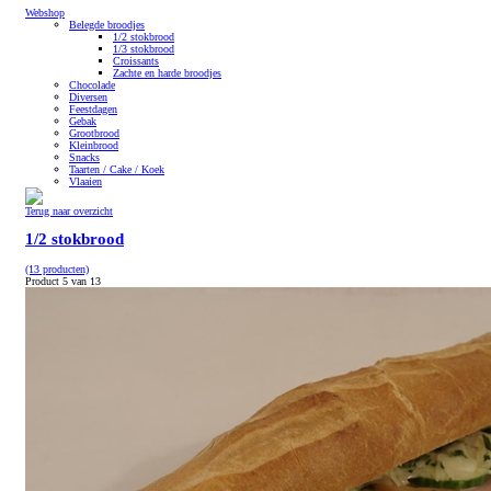
Webshop
Belegde broodjes
1/2 stokbrood
1/3 stokbrood
Croissants
Zachte en harde broodjes
Chocolade
Diversen
Feestdagen
Gebak
Grootbrood
Kleinbrood
Snacks
Taarten / Cake / Koek
Vlaaien
Terug naar overzicht
1/2 stokbrood
(13 producten)
Product 5 van 13