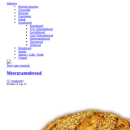
Webshop
Belegde broodjes
Chocolade
Diversen
Feestdagen
Gebak
Grootbrood
Bruinbrood
Fijn Volkorenbrood
Gevuldbrood
Grof Volkorenbrood
Meergranenbrood
Tarvobrood
Witbrood
Kleinbrood
Snacks
Taarten / Cake / Koek
Vlaaien
Terug naar overzicht
Meergranenbrood
(17 producten)
Product 8 van 17