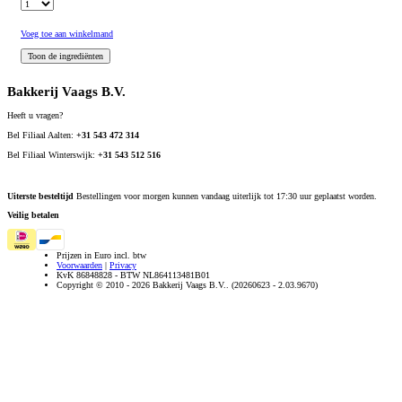
Voeg toe aan winkelmand
Bakkerij Vaags B.V.
Heeft u vragen?
Bel Filiaal Aalten:
+31 543 472 314
Bel Filiaal Winterswijk:
+31 543 512 516
Uiterste besteltijd
Bestellingen voor morgen kunnen vandaag uiterlijk tot 17:30 uur geplaatst worden.
Veilig betalen
Prijzen in Euro incl. btw
Voorwaarden
|
Privacy
KvK 86848828 - BTW NL864113481B01
Copyright © 2010 - 2026 Bakkerij Vaags B.V.. (20260623 - 2.03.9670)