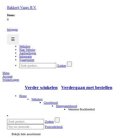
Bakkerij Vaags B.V.
Items:
0
Inloggen
☰
Webshop
Naar Website
Aanbiedingen
Informatie
Spaarpunten
Zoeken
Menu
Account
Winkelwagen
Verder winkelen
Verdergaan met bestellen
Home
Webshop
Grootbrood
Meergranenbrood
Wenterse Bockbierbol
Zoeken
Postcodecheck
Bekijk hele assortiment