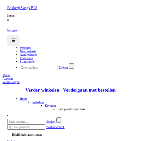
Bakkerij Vaags B.V.
Items:
0
Inloggen
☰
Webshop
Naar Website
Aanbiedingen
Informatie
Spaarpunten
Zoeken
Menu
Account
Winkelwagen
Verder winkelen
Verdergaan met bestellen
Home
Webshop
Diversen
Sara gevuld speculaas
Zoeken
Postcodecheck
Bekijk hele assortiment