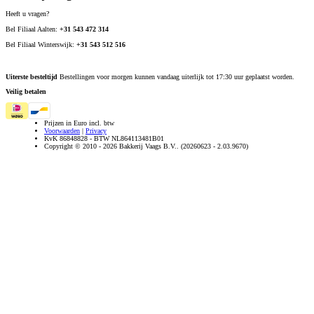
Heeft u vragen?
Bel Filiaal Aalten:
+31 543 472 314
Bel Filiaal Winterswijk:
+31 543 512 516
Uiterste besteltijd
Bestellingen voor morgen kunnen vandaag uiterlijk tot 17:30 uur geplaatst worden.
Veilig betalen
Prijzen in Euro incl. btw
Voorwaarden
|
Privacy
KvK 86848828 - BTW NL864113481B01
Copyright © 2010 - 2026 Bakkerij Vaags B.V.. (20260623 - 2.03.9670)