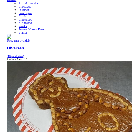
Webshop
Belegde broodjes
Chocolade
Diversen
Feestdagen
Gebak
Grootbrood
Kleinbrood
Snacks
Taarten / Cake / Koek
Vlaaien
Terug naar overzicht
Diversen
(10 producten)
Product 7 van 10