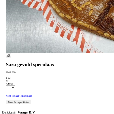
Sara gevuld speculaas
3042.000
€ 83
93
Aantal
Voeg toe aan winkelmand
Bakkerij Vaags B.V.