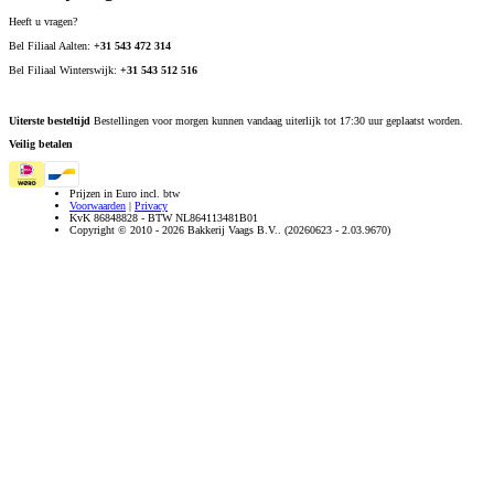
Heeft u vragen?
Bel Filiaal Aalten:
+31 543 472 314
Bel Filiaal Winterswijk:
+31 543 512 516
Uiterste besteltijd
Bestellingen voor morgen kunnen vandaag uiterlijk tot 17:30 uur geplaatst worden.
Veilig betalen
Prijzen in Euro incl. btw
Voorwaarden
|
Privacy
KvK 86848828 - BTW NL864113481B01
Copyright © 2010 - 2026 Bakkerij Vaags B.V.. (20260623 - 2.03.9670)