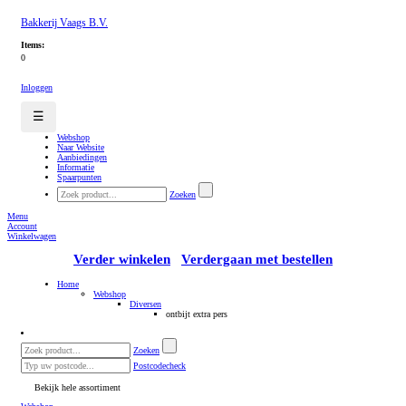
Bakkerij Vaags B.V.
Items:
0
Inloggen
☰
Webshop
Naar Website
Aanbiedingen
Informatie
Spaarpunten
Zoeken
Menu
Account
Winkelwagen
Verder winkelen
Verdergaan met bestellen
Home
Webshop
Diversen
ontbijt extra pers
Zoeken
Postcodecheck
Bekijk hele assortiment