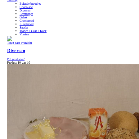
Webshop
Belegde broodjes
Chocolade
Diversen
Feestdagen
Gebak
Grootbrood
Kleinbrood
Snacks
Taarten / Cake / Koek
Vlaaien
Terug naar overzicht
Diversen
(10 producten)
Product 10 van 10