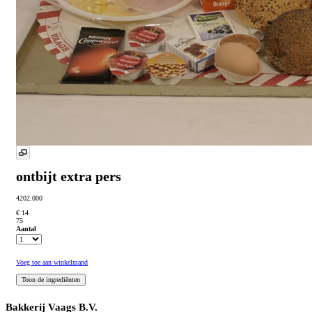
ontbijt extra pers
4202.000
€ 14
75
Aantal
Voeg toe aan winkelmand
Bakkerij Vaags B.V.