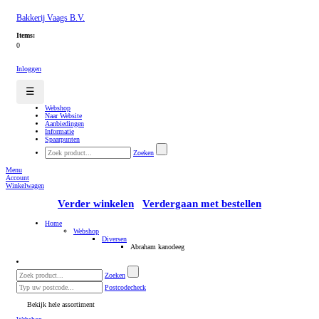
Bakkerij Vaags B.V.
Items:
0
Inloggen
☰
Webshop
Naar Website
Aanbiedingen
Informatie
Spaarpunten
Zoeken
Menu
Account
Winkelwagen
Verder winkelen
Verdergaan met bestellen
Home
Webshop
Diversen
Abraham kanodeeg
Zoeken
Postcodecheck
Bekijk hele assortiment