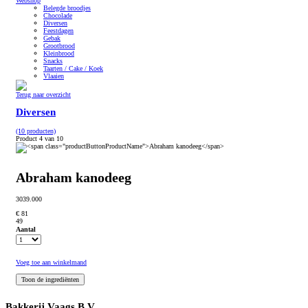
Webshop
Belegde broodjes
Chocolade
Diversen
Feestdagen
Gebak
Grootbrood
Kleinbrood
Snacks
Taarten / Cake / Koek
Vlaaien
Terug naar overzicht
Diversen
(10 producten)
Product 4 van 10
Abraham kanodeeg
3039.000
€ 81
49
Aantal
Voeg toe aan winkelmand
Bakkerij Vaags B.V.