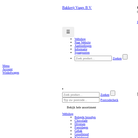
Bakkerij Vaags B.V.
☰
Webshop
Naar Website
Aanbiedingen
Informatie
Spaarpunten
Zoeken
Menu
Account
Winkelwagen
Zoeken
Postcodecheck
Bekijk hele assortiment
Webshop
Belegde broodjes
Chocolade
Diversen
Feestdagen
Gebak
Grootbrood
Kleinbrood