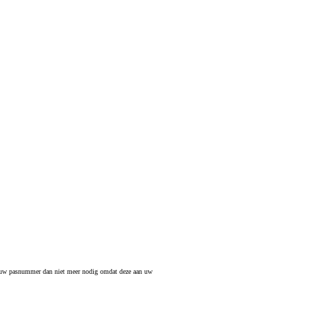
t uw pasnummer dan niet meer nodig omdat deze aan uw