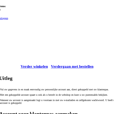
Items:
0
Inloggen
Verder winkelen
Verdergaan met bestellen
Uitleg
Vul uw gegevens in en maak eenvoudig uw persoonlijke account aan, direct gekoppeld met uw klantenpas.
Met een gekoppelde account spaart u ook als u bestelt in de webshop en kunt u uw puntensaldo bekijken.
Wanneer uw account is aangemaakt logt u voortaan in met uw e-mailadres en zelfgekozen wachtwoord. U heef
account is gekoppeld.
Account voor klantenpas aanmaken