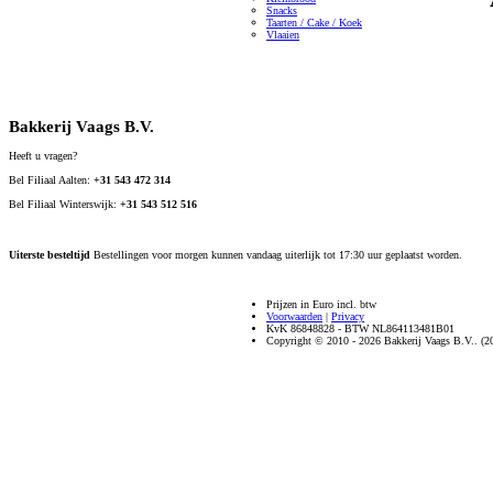
Snacks
Taarten / Cake / Koek
Vlaaien
Bakkerij Vaags B.V.
Heeft u vragen?
Bel Filiaal Aalten:
+31 543 472 314
Bel Filiaal Winterswijk:
+31 543 512 516
Uiterste besteltijd
Bestellingen voor morgen kunnen vandaag uiterlijk tot 17:30 uur geplaatst worden.
Prijzen in Euro incl. btw
Voorwaarden
|
Privacy
KvK 86848828 - BTW NL864113481B01
Copyright © 2010 - 2026 Bakkerij Vaags B.V.. (2